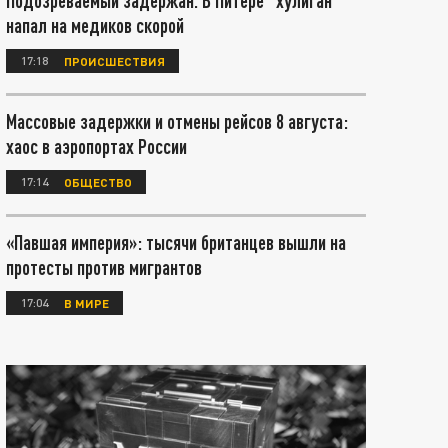
Подозреваемый задержан. В Питере "хулиган"
напал на медиков скорой
17:18
ПРОИСШЕСТВИЯ
Массовые задержки и отмены рейсов 8 августа:
хаос в аэропортах России
17:14
ОБЩЕСТВО
«Павшая империя»: тысячи британцев вышли на
протесты против мигрантов
17:04
В МИРЕ