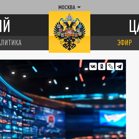
МОСКВА
ИЙ
Ц
АЛИТИКА
ЭФИР