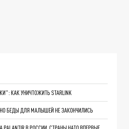
ТКИ": КАК УНИЧТОЖИТЬ STARLINK
. НО БЕДЫ ДЛЯ МАЛЫШЕЙ НЕ ЗАКОНЧИЛИСЬ
"ОЧЕНЬ ПЛОХИЕ НОВОСТИ": БОЛЬШАЯ ОШИБКА PALANTIR В РОССИИ. СТРАНЫ НАТО ВПЕРВЫЕ ЗА СВО ОСТАНОВИЛИ ПОСТАВКИ ОРУЖИЯ. ВСУ ТЕРЯЮТ ПРИГРАНИЧЬЕ?