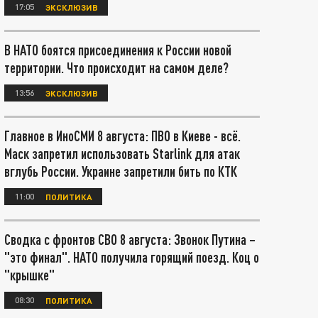
17:05
ЭКСКЛЮЗИВ
В НАТО боятся присоединения к России новой
территории. Что происходит на самом деле?
13:56
ЭКСКЛЮЗИВ
Главное в ИноСМИ 8 августа: ПВО в Киеве - всё.
Маск запретил использовать Starlink для атак
вглубь России. Украине запретили бить по КТК
11:00
ПОЛИТИКА
Сводка с фронтов СВО 8 августа: Звонок Путина –
"это финал". НАТО получила горящий поезд. Коц о
"крышке"
08:30
ПОЛИТИКА