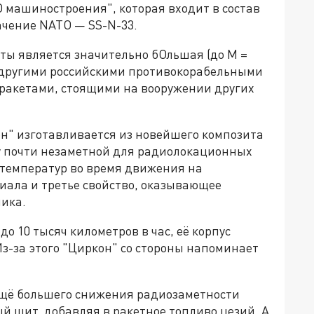
 машиностроения", которая входит в состав
ачение NATO — SS-N-33.
ы является значительно бОльшая (до М =
 с другими российскими противокорабельными
 ракетами, стоящими на вооружении других
он" изготавливается из новейшего композита
ту почти незаметной для радиолокационных
 температур во время движения на
риала и третье свойство, оказывающее
ника.
до 10 тысяч километров в час, её корпус
Из-за этого "Циркон" со стороны напоминает
ещё большего снижения радиозаметности
й щит, добавляя в ракетное топливо цезий. А