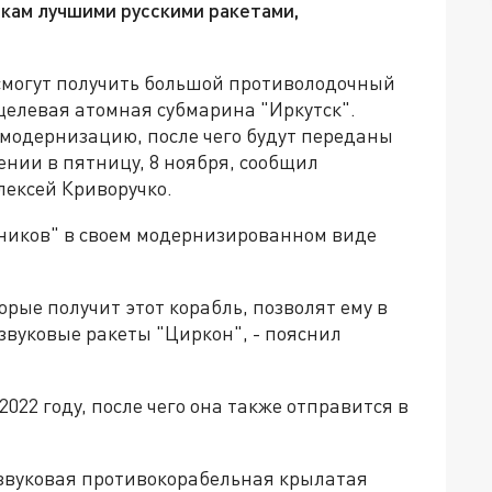
кам лучшими русскими ракетами,
смогут получить большой противолодочный
елевая атомная субмарина "Иркутск".
 модернизацию, после чего будут переданы
ении в пятницу, 8 ноября, сообщил
лексей Криворучко.
ников" в своем модернизированном виде
рые получит этот корабль, позволят ему в
вуковые ракеты "Циркон", - пояснил
022 году, после чего она также отправится в
рзвуковая противокорабельная крылатая