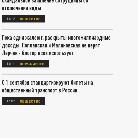
скандальное заявление сотрудницы об
отключении воды
14:12
ОБЩЕСТВО
Пока одни жалеют, раскрыты многомиллиардные
доходы. Поплавская и Малиновская не верят
Лерчек - блогер всех использует
14:11
ШОУ-БИЗНЕС
С 1 сентября стандартизируют билеты на
общественный транспорт в России
14:07
ОБЩЕСТВО