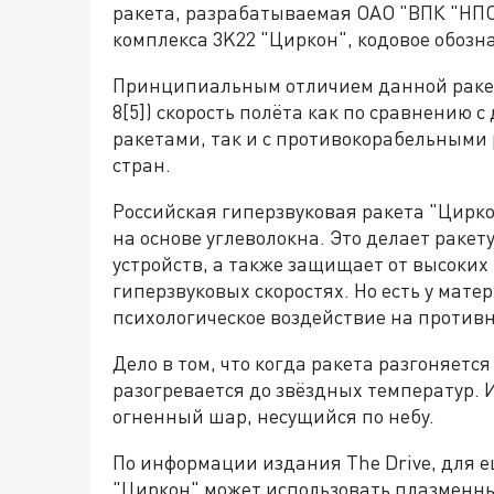
ракета, разрабатываемая ОАО "ВПК "НПО
комплекса 3K22 "Циркон", кодовое обозн
Принципиальным отличием данной ракет
8[5]) скорость полёта как по сравнению
ракетами, так и с противо­корабельными
стран.
Российская гиперзвуковая ракета "Цирк
на основе углеволокна. Это делает раке
устройств, а также защищает от высоких
гиперзвуковых скоростях. Но есть у мате
психологическое воздействие на против
Дело в том, что когда ракета разгоняется 
разогревается до звёздных температур. 
огненный шар, несущийся по небу.
По информации издания The Drive, для 
"Циркон" может использовать плазменны