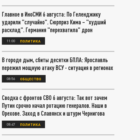
Главное в ИноСМИ 6 августа: По Геленджику
ударили "случайно". Сюрприз Кима – "худший
расклад". Германия "перехватила" дрон
11:00
ПОЛИТИКА
В городе дым, сбиты десятки БПЛА: Ярославль
пережил мощную атаку ВСУ - ситуация в регионах
08:56
ОБЩЕСТВО
Сводка с фронтов СВО 6 августа: Так вот зачем
Путин срочно начал ротацию генералов. Наши в
Орехове. Заход в Славянск и штурм Чернигова
08:47
ПОЛИТИКА