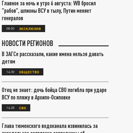
Главное за ночь и утро 6 августа: WB бросил
"рабов", шпионы ВСУ в тылу, Путин меняет
генералов
08:00
ЭКСКЛЮЗИВ
НОВОСТИ РЕГИОНОВ
В ЗАГСе рассказали, какие имена нельзя давать
детям
14:30
ОБЩЕСТВО
Отец не знает: дочь бойца СВО погибла при ударе
ВСУ по пляжу в Архипо-Осиповке
14:28
СВО
Глава тюменского водоканала извинилась за