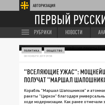
АВТОРИЗАЦИЯ
ПЕРВЫЙ РУССК
РУБРИКИ
НОВОСТИ
АН
ПОЛИТИКА
ОБЩЕСТВО
08 НОЯБРЯ 2019 09:58
"ВСЕЛЯЮЩИЕ УЖАС": МОЩНЕЙШ
ПОЛУЧАТ "МАРШАЛ ШАПОШНИКО
Корабль "Маршал Шапошников" и атомная
ракеты "Циркон" благодаря универсальны
ходе модернизации. Как ранее отмечали э