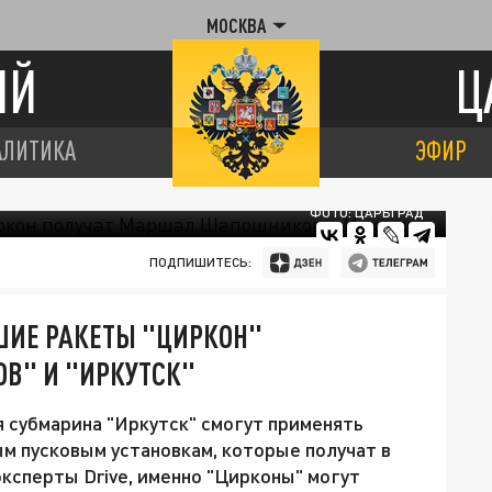
МОСКВА
ИЙ
Ц
АЛИТИКА
ЭФИР
ФОТО: ЦАРЬГРАД
ПОДПИШИТЕСЬ:
ИЕ РАКЕТЫ "ЦИРКОН"
В" И "ИРКУТСК"
 субмарина "Иркутск" смогут применять
м пусковым установкам, которые получат в
ксперты Drive, именно "Цирконы" могут