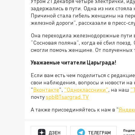
Утром 21 декабря четыре электрички, ид
задержались в пути. Одна из них стояла 
Причиной стала гибель женщины на пере
железной дороги”, рассказали в пресс-с
Она переходила железнодорожные пути в
“Сосновая поляна”, когда её сбил поезд.
смогли помочь женщине. От полученных т
Уважаемые читатели Царьграда!
Если вам есть чем поделиться с редакци
свои наблюдения, вопросы и новости на
"
Вконтакте
",
"Одноклассники"
, на наш
"
почту
spb@Tsargrad.TV
А также присоединяйтесь к нам в "
Яндек
Подпи
ДЗЕН
ТЕЛЕГРАМ
и перв