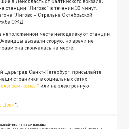
ущие в Ленобласть от Балтийского вокзала,
на станции “Лигово” в течении 30 минут.
гоне “Лигово – Стрельна Октябрьской
лужбе ОЖД.
 неположенном месте неподалёку от станции
 Очевидцы вызвали скорую, но врачи не
равм она скончалась на месте.
ей Царьград Санкт-Петербург, присылайте
 наши странички в социальных сетях
Телеграм-канал"
или на электронную
с.Дзен
".
сывайтесь на наши каналы
ыми узнавайте о главных новостях и важнейших событиях дня.