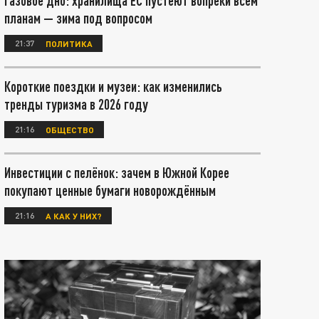
Газовое дно: хранилища ЕС пустеют вопреки всем
планам — зима под вопросом
21:37
ПОЛИТИКА
Короткие поездки и музеи: как изменились
тренды туризма в 2026 году
21:16
ОБЩЕСТВО
Инвестиции с пелёнок: зачем в Южной Корее
покупают ценные бумаги новорождённым
21:16
А КАК У НИХ?