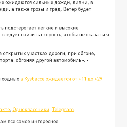
оне ожидаются сильные дожди, ливни, в
ди, а также грозы и град. Ветер будет
ь подстерегает легкие и высокие
следует снизить скорость, чтобы не оказаться
 открытых участках дороги, при обгоне,
орта, обгоняя другой автомобиль», -
выходных
в Кузбассе ожидается от +11 до +29
а»!
акте
,
Одноклассники
,
Telegram
.
Там все самое интересное.