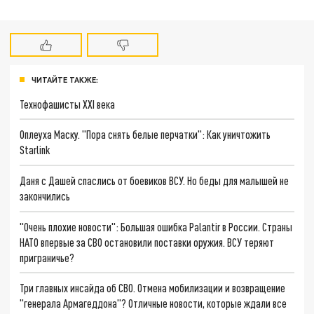
ЧИТАЙТЕ ТАКЖЕ:
Технофашисты XXI века
Оплеуха Маску. "Пора снять белые перчатки": Как уничтожить
Starlink
Даня с Дашей спаслись от боевиков ВСУ. Но беды для малышей не
закончились
"Очень плохие новости": Большая ошибка Palantir в России. Страны
НАТО впервые за СВО остановили поставки оружия. ВСУ теряют
приграничье?
Три главных инсайда об СВО. Отмена мобилизации и возвращение
"генерала Армагеддона"? Отличные новости, которые ждали все