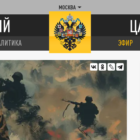
МОСКВА
ИЙ
Ц
АЛИТИКА
ЭФИР