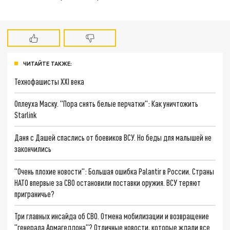
ЧИТАЙТЕ ТАКЖЕ:
Технофашисты XXI века
Оплеуха Маску. "Пора снять белые перчатки": Как уничтожить
Starlink
Даня с Дашей спаслись от боевиков ВСУ. Но беды для малышей не
закончились
"Очень плохие новости": Большая ошибка Palantir в России. Страны
НАТО впервые за СВО остановили поставки оружия. ВСУ теряют
приграничье?
Три главных инсайда об СВО. Отмена мобилизации и возвращение
"генерала Армагеддона"? Отличные новости, которые ждали все