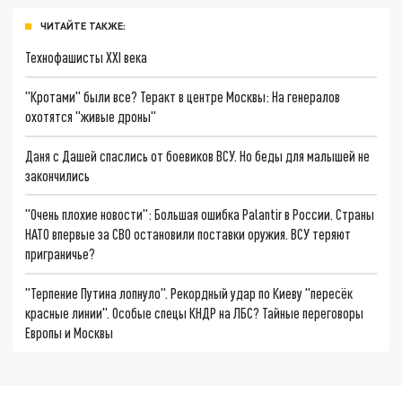
ЧИТАЙТЕ ТАКЖЕ:
Технофашисты XXI века
"Кротами" были все? Теракт в центре Москвы: На генералов
охотятся "живые дроны"
Даня с Дашей спаслись от боевиков ВСУ. Но беды для малышей не
закончились
"Очень плохие новости": Большая ошибка Palantir в России. Страны
НАТО впервые за СВО остановили поставки оружия. ВСУ теряют
приграничье?
"Терпение Путина лопнуло". Рекордный удар по Киеву "пересёк
красные линии". Особые спецы КНДР на ЛБС? Тайные переговоры
Европы и Москвы