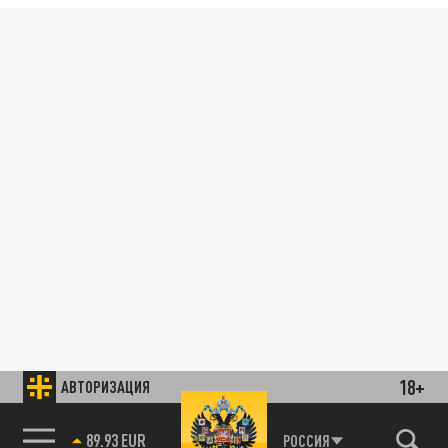
18+
АВТОРИЗАЦИЯ
89.93 EUR
РОССИЯ