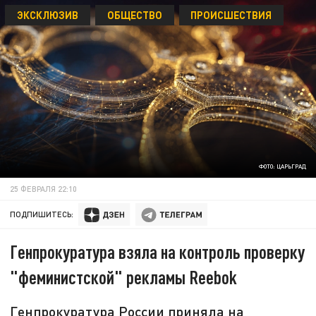
ЭКСКЛЮЗИВ
ОБЩЕСТВО
ПРОИСШЕСТВИЯ
ФОТО: ЦАРЬГРАД
25 ФЕВРАЛЯ 22:10
ПОДПИШИТЕСЬ:
Генпрокуратура взяла на контроль проверку
"феминистской" рекламы Reebok
Генпрокуратура России приняла на