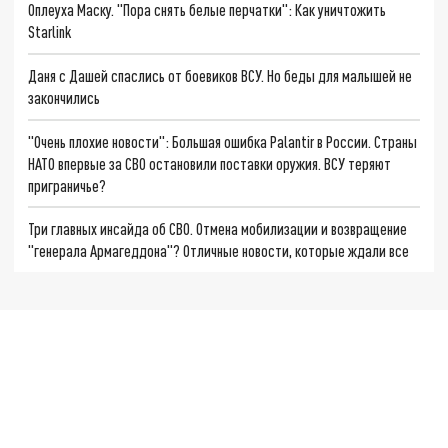
Оплеуха Маску. "Пора снять белые перчатки": Как уничтожить
Starlink
Даня с Дашей спаслись от боевиков ВСУ. Но беды для малышей не
закончились
"Очень плохие новости": Большая ошибка Palantir в России. Страны
НАТО впервые за СВО остановили поставки оружия. ВСУ теряют
приграничье?
Три главных инсайда об СВО. Отмена мобилизации и возвращение
"генерала Армагеддона"? Отличные новости, которые ждали все