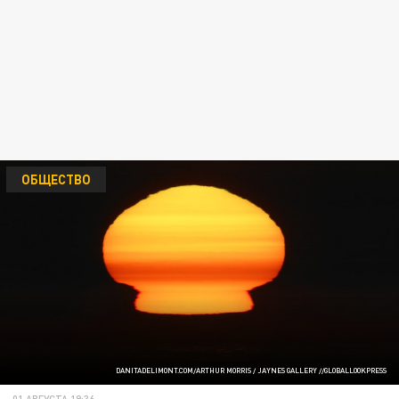
ОБЩЕСТВО
DANITADELIMONT.COM/ARTHUR MORRIS / JAYNES GALLERY //GLOBALLOOKPRESS
01 АВГУСТА 19:36