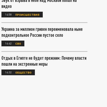
Звук от взрыва в небе над Москвой попал на
видео
14:58
ПРОИСШЕСТВИЯ
Украина за миллион гривен переименовала ныне
подконтрольное России пустое село
14:42
СВО
Отдых в Египте не будет прежним: Почему власти
пошли на экстренные меры
14:32
ОБЩЕСТВО