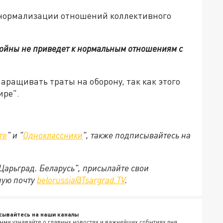
я нормализации отношений коллективного
войны не приведет к нормальным отношениям с
аращивать траты на оборону, так как этого
ире".
те
" и "
Одноклассники
", также подписывайтесь на
"Царьград. Беларусь", присылайте свои
ную почту
belorussia@Tsargrad.TV
.
сывайтесь на наши каналы
ыми узнавайте о главных новостях и важнейших событиях дня.