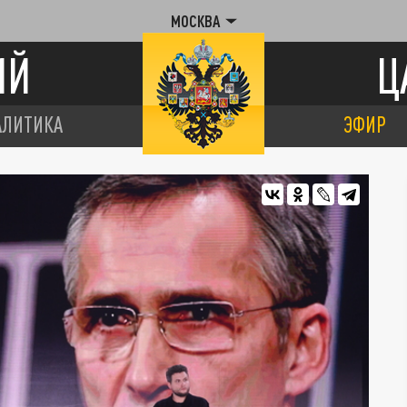
МОСКВА
ИЙ
Ц
АЛИТИКА
ЭФИР