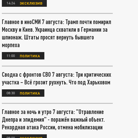
14:24
ЭКСКЛЮЗИВ
Главное в иноСМИ 7 августа: Трамп почти помирил
Москву и Киев. Украинца схватили в Германии за
шпионаж. Штаты просят вернуть бывшего
морпеха
11:00
ПОЛИТИКА
Сводка с фронтов СВО 7 августа: Три критических
участка – Всё грозит рухнуть. Что под Харьковом
08:30
ПОЛИТИКА
Главное за ночь и утро 7 августа: "Отравление
Днепра и эпидемия" - поражён важный объект.
Рекордная атака России, отмена мобилизации
08:00
ЭКСКЛЮЗИВ