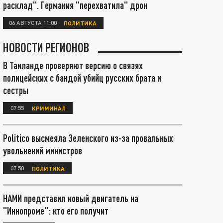
расклад". Германия "перехватила" дрон
06 АВГУСТА 11:00
ПОЛИТИКА
НОВОСТИ РЕГИОНОВ
В Таиланде проверяют версию о связях
полицейских с бандой убийц русских брата и
сестры
07:55
КРИМИНАЛ
Politico высмеяла Зеленского из-за провальных
увольнений министров
07:50
ПОЛИТИКА
НАМИ представил новый двигатель на
"Иннопроме": кто его получит