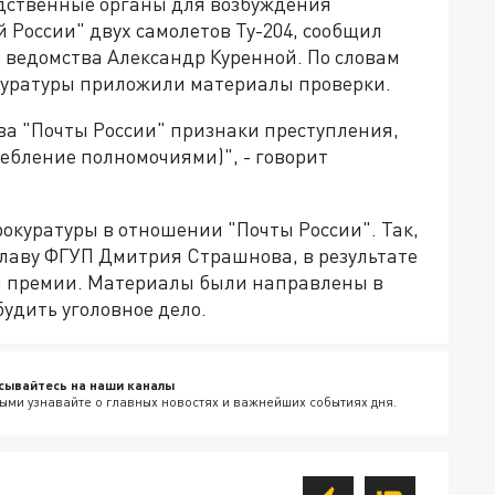
едственные органы для возбуждения
й России" двух самолетов Ту-204, сообщил
ведомства Александр Куренной. По словам
окуратуры приложили материалы проверки.
ва "Почты России" признаки преступления,
ребление полномочиями)", - говорит
окуратуры в отношении "Почты России". Так,
главу ФГУП Дмитрия Страшнова, в результате
а премии. Материалы были направлены в
удить уголовное дело.
сывайтесь на наши каналы
ыми узнавайте о главных новостях и важнейших событиях дня.