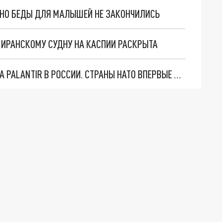
. НО БЕДЫ ДЛЯ МАЛЫШЕЙ НЕ ЗАКОНЧИЛИСЬ
О ИРАНСКОМУ СУДНУ НА КАСПИИ РАСКРЫТА
"ОЧЕНЬ ПЛОХИЕ НОВОСТИ": БОЛЬШАЯ ОШИБКА PALANTIR В РОССИИ. СТРАНЫ НАТО ВПЕРВЫЕ ЗА СВО ОСТАНОВИЛИ ПОСТАВКИ ОРУЖИЯ. ВСУ ТЕРЯЮТ ПРИГРАНИЧЬЕ?