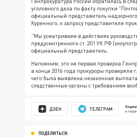
Генпрокуратура России обратилась в сл
уголовного дела по факту покупки "Почто
официальный представитель надзорного 
Куренного, к запросу представители пр
"Мы усматриваем в действиях руководст
предусмотренного ст. 201 УК РФ (злоупот
официальный представитель.
Напомним, это не первая проверка Генпр
в конце 2016 года прокуроры проверяли 
чего была выявлена незаконная выплат
следственные органы с требованием возб
Подпи
ДЗЕН
ТЕЛЕГРАМ
и перв
ПОДЕЛИТЬСЯ: