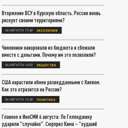
Вторжение ВСУ в Курскую область. Россия вновь
рискует своими территориями?
06 АВГУСТА 17:40
ЭКСКЛЮЗИВ
Чиновники наворовали из бюджета и сбежали
вместе с деньгами. Почему им это позволили?
06 АВГУСТА 14:52
ОБЩЕСТВО
США нарастили обмен разведданными с Киевом.
Как это отразится на России?
06 АВГУСТА 12:48
ПОЛИТИКА
Главное в ИноСМИ 6 августа: По Геленджику
ударили "случайно". Сюрприз Кима – "худший