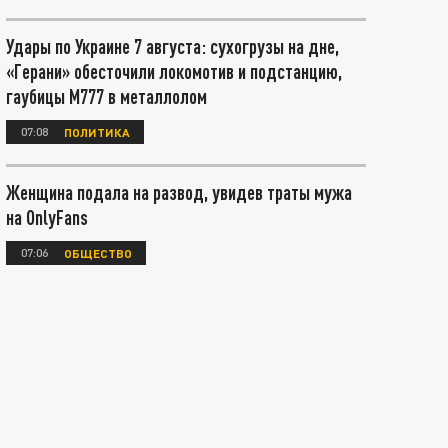
Удары по Украине 7 августа: сухогрузы на дне,
«Герани» обесточили локомотив и подстанцию,
гаубицы М777 в металлолом
07:08
ПОЛИТИКА
Женщина подала на развод, увидев траты мужа
на OnlyFans
07:06
ОБЩЕСТВО