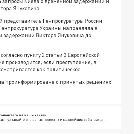
а запросы Киева о временном задержании и
тора Януковича.
й представитель Генпрокуратуры России
х Генпрокуратура Украины направляла в
 и задержании Виктора Януковича до
согласно пункту 2 статьи 3 Европейской
не производится, если преступление, в
сматривается как политическое.
она проинформирована о принятых решениях.
сывайтесь на наши каналы
ыми узнавайте о главных новостях и важнейших событиях дня.