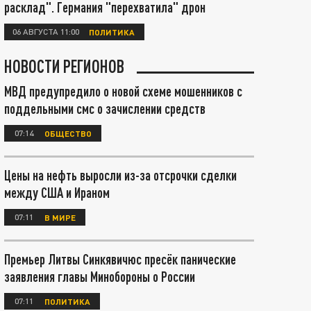
расклад". Германия "перехватила" дрон
06 АВГУСТА 11:00
ПОЛИТИКА
НОВОСТИ РЕГИОНОВ
МВД предупредило о новой схеме мошенников с
поддельными смс о зачислении средств
07:14
ОБЩЕСТВО
Цены на нефть выросли из-за отсрочки сделки
между США и Ираном
07:11
В МИРЕ
Премьер Литвы Синкявичюс пресёк панические
заявления главы Минобороны о России
07:11
ПОЛИТИКА