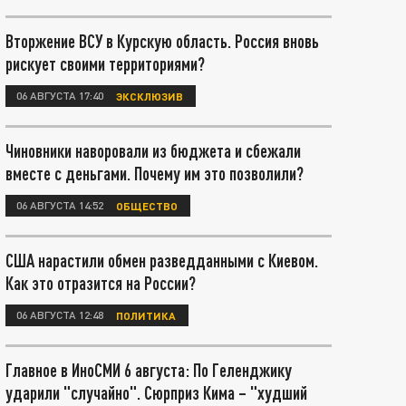
Вторжение ВСУ в Курскую область. Россия вновь
рискует своими территориями?
06 АВГУСТА 17:40
ЭКСКЛЮЗИВ
Чиновники наворовали из бюджета и сбежали
вместе с деньгами. Почему им это позволили?
06 АВГУСТА 14:52
ОБЩЕСТВО
США нарастили обмен разведданными с Киевом.
Как это отразится на России?
06 АВГУСТА 12:48
ПОЛИТИКА
Главное в ИноСМИ 6 августа: По Геленджику
ударили "случайно". Сюрприз Кима – "худший