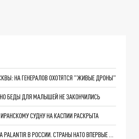
ОСКВЫ: НА ГЕНЕРАЛОВ ОХОТЯТСЯ "ЖИВЫЕ ДРОНЫ"
. НО БЕДЫ ДЛЯ МАЛЫШЕЙ НЕ ЗАКОНЧИЛИСЬ
О ИРАНСКОМУ СУДНУ НА КАСПИИ РАСКРЫТА
"ОЧЕНЬ ПЛОХИЕ НОВОСТИ": БОЛЬШАЯ ОШИБКА PALANTIR В РОССИИ. СТРАНЫ НАТО ВПЕРВЫЕ ЗА СВО ОСТАНОВИЛИ ПОСТАВКИ ОРУЖИЯ. ВСУ ТЕРЯЮТ ПРИГРАНИЧЬЕ?