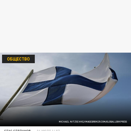
ОБЩЕСТВО
MICHAEL NITZSCHKE/IMAGEBROKER.COM/GLOBALLOOKPRESS
СТАС СТЕПАНОВ
06 ИЮЛЯ 14:57