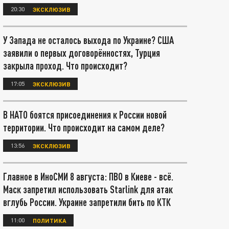
20:30
ЭКСКЛЮЗИВ
У Запада не осталось выхода по Украине? США
заявили о первых договорённостях, Турция
закрыла проход. Что происходит?
17:05
ЭКСКЛЮЗИВ
В НАТО боятся присоединения к России новой
территории. Что происходит на самом деле?
13:56
ЭКСКЛЮЗИВ
Главное в ИноСМИ 8 августа: ПВО в Киеве - всё.
Маск запретил использовать Starlink для атак
вглубь России. Украине запретили бить по КТК
11:00
ПОЛИТИКА