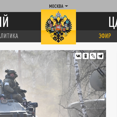
МОСКВА
ИЙ
Ц
АЛИТИКА
ЭФИР