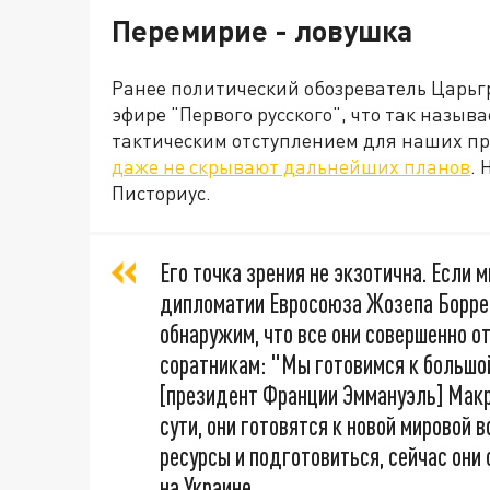
Перемирие - ловушка
Ранее политический обозреватель Царьг
эфире "Первого русского", что так назы
тактическим отступлением для наших п
даже не скрывают дальнейших планов
.
Писториус.
Его точка зрения не экзотична. Если 
дипломатии Евросоюза Жозепа Боррел
обнаружим, что все они совершенно о
соратникам: "Мы готовимся к большой
[президент Франции Эммануэль] Макро
сути, они готовятся к новой мировой 
ресурсы и подготовиться, сейчас он
на Украине,