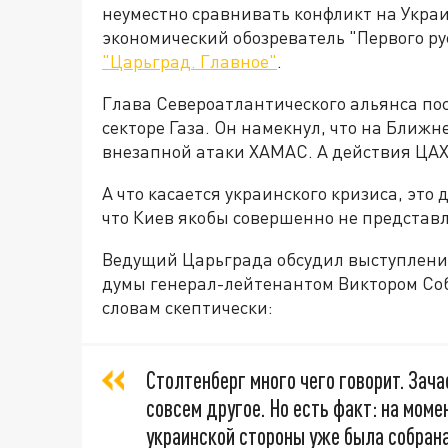
неуместно сравнивать конфликт на Укра
экономический обозреватель "Первого р
"Царьград. Главное"
.
Глава Североатлантического альянса по
секторе Газа. Он намекнул, что на Ближн
внезапной атаки ХАМАС. А действия ЦАХ
А что касается украинского кризиса, это 
что Киев якобы совершенно не представл
Ведущий Царьграда обсудил выступление
думы генерал-лейтенантом Виктором Со
словам скептически:
Столтенберг много чего говорит. Зача
совсем другое. Но есть факт: на моме
украинской стороны уже была собрана