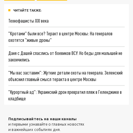
ЧИТАЙТЕ ТАКЖЕ:
Технофашисты XXI века
"Кротами" были все? Теракт в центре Москвы: На генералов
охотятся "живые дроны"
Даня с Дашей спаслись от боевиков ВСУ. Но беды для малышей не
закончились
"Мы вас заставим": Жуткие детали охоты на генерала. Зеленский
объяснил главный смысл теракта в центре Москвы
"Курортный ад": Украинский дрон превратил пляж в Геленджике в
кладбище
Подписывайтесь на наши каналы
и первыми узнавайте о главных новостях
и важнейших событиях дня.