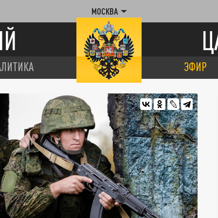
МОСКВА
ИЙ
Ц
АЛИТИКА
ЭФИР