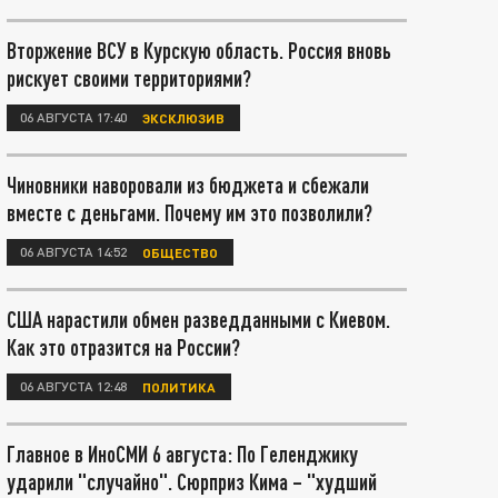
Вторжение ВСУ в Курскую область. Россия вновь
рискует своими территориями?
06 АВГУСТА 17:40
ЭКСКЛЮЗИВ
Чиновники наворовали из бюджета и сбежали
вместе с деньгами. Почему им это позволили?
06 АВГУСТА 14:52
ОБЩЕСТВО
США нарастили обмен разведданными с Киевом.
Как это отразится на России?
06 АВГУСТА 12:48
ПОЛИТИКА
Главное в ИноСМИ 6 августа: По Геленджику
ударили "случайно". Сюрприз Кима – "худший