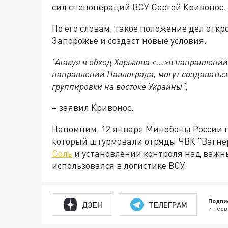
сил спецопераций ВСУ Сергей Кривонос.
По его словам, такое положение дел откр
Запорожье и создаст новые условия.
"Атакуя в обход Харькова <...>в направлени
направлении Павлограда, могут создаватьс
группировки на востоке Украины",
– заявил Кривонос.
Напомним, 12 января Минобоны России 
который штурмовали отряды ЧВК "Вагнер
Соль
и установлении контроля над важн
использовался в логистике ВСУ.
Подпи
ДЗЕН
ТЕЛЕГРАМ
и перв