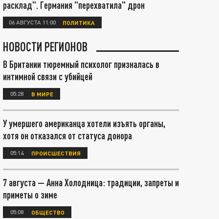
расклад". Германия "перехватила" дрон
06 АВГУСТА 11:00
ПОЛИТИКА
НОВОСТИ РЕГИОНОВ
В Британии тюремный психолог призналась в
интимной связи с убийцей
05:28
В МИРЕ
У умершего американца хотели изъять органы,
хотя он отказался от статуса донора
05:14
ПРОИСШЕСТВИЯ
7 августа — Анна Холодница: традиции, запреты и
приметы о зиме
05:08
ОБЩЕСТВО