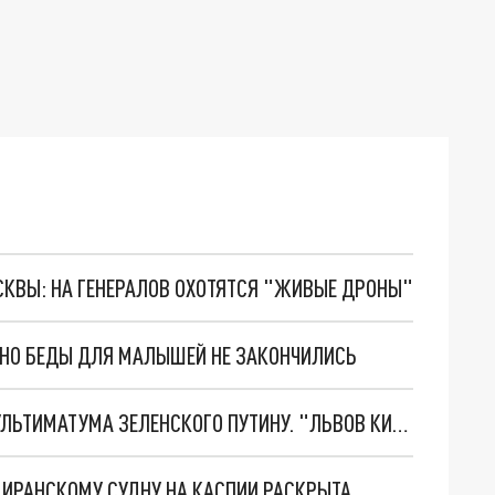
ОСКВЫ: НА ГЕНЕРАЛОВ ОХОТЯТСЯ "ЖИВЫЕ ДРОНЫ"
. НО БЕДЫ ДЛЯ МАЛЫШЕЙ НЕ ЗАКОНЧИЛИСЬ
НОВОЕ МАСШТАБНЕЙШЕЕ НАСТУПЛЕНИЕ. ТРИ УЛЬТИМАТУМА ЗЕЛЕНСКОГО ПУТИНУ. "ЛЬВОВ КИМА" ПОСТАВЯТ НА ПВО? ГЛОБАЛЬНЫЙ ПРОРЫВ ПОД ЗАПОРОЖЬЕМ
О ИРАНСКОМУ СУДНУ НА КАСПИИ РАСКРЫТА