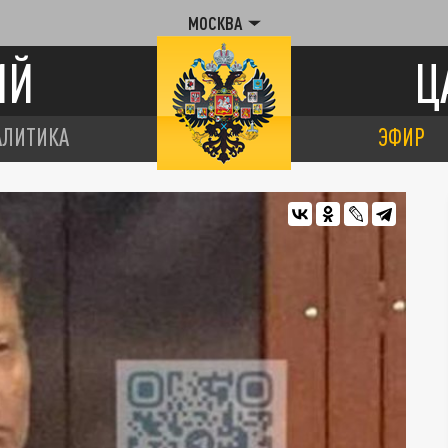
МОСКВА
ИЙ
Ц
АЛИТИКА
ЭФИР