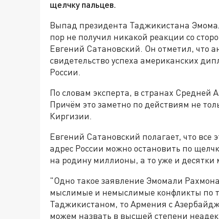
щелчку пальцев.
Выпад президента Таджикистана Эмомал
пор не получил никакой реакции со стор
Евгений Сатановский. Он отметил, что а
свидетельство успеха американских дип
России.
По словам эксперта, в странах Средней
Причём это заметно по действиям не тол
Киргизии.
Евгений Сатановский полагает, что все
адрес России можно остановить по щелчк
на родину миллионы, а то уже и десятки
"Одно такое заявление Эмомали Рахмона
мыслимые и немыслимые конфликты по т
Таджикистаном, то Армения с Азербайд
можем назвать в высшей степени неаде