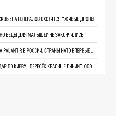
ОСКВЫ: НА ГЕНЕРАЛОВ ОХОТЯТСЯ "ЖИВЫЕ ДРОНЫ"
. НО БЕДЫ ДЛЯ МАЛЫШЕЙ НЕ ЗАКОНЧИЛИСЬ
"ОЧЕНЬ ПЛОХИЕ НОВОСТИ": БОЛЬШАЯ ОШИБКА PALANTIR В РОССИИ. СТРАНЫ НАТО ВПЕРВЫЕ ЗА СВО ОСТАНОВИЛИ ПОСТАВКИ ОРУЖИЯ. ВСУ ТЕРЯЮТ ПРИГРАНИЧЬЕ?
"ТЕРПЕНИЕ ПУТИНА ЛОПНУЛО". РЕКОРДНЫЙ УДАР ПО КИЕВУ "ПЕРЕСЁК КРАСНЫЕ ЛИНИИ". ОСОБЫЕ СПЕЦЫ КНДР НА ЛБС? ТАЙНЫЕ ПЕРЕГОВОРЫ ЕВРОПЫ И МОСКВЫ