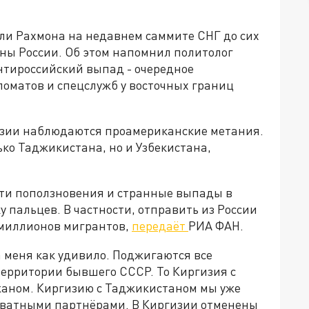
и Рахмона на недавнем саммите СНГ до сих
оны России. Об этом напомнил политолог
нтироссийский выпад - очередное
ломатов и спецслужб у восточных границ
 Азии наблюдаются проамериканские метания.
ько Таджикистана, но и Узбекистана,
 эти поползновения и странные выпады в
у пальцев. В частности, отправить из России
 миллионов мигрантов,
передаёт
РИА ФАН.
 меня как удивило. Поджигаются все
ерритории бывшего СССР. То Киргизия с
жаном. Киргизию с Таджикистаном мы уже
кватными партнёрами. В Киргизии отменены