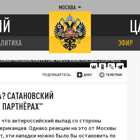
МОСКВА
ИЙ
Ц
АЛИТИКА
ЭФИР
RANIAN PRESIDENCY/KEYSTONE PRESS AGENCY/GLOBALLOOKPRESS
ПОДПИШИТЕСЬ:
А? САТАНОВСКИЙ
 ПАРТНЁРАХ"
 что антироссийский выпад со стороны
риканцев. Однако реакции на это от Москвы
рт, эти нападки можно было бы остановить по