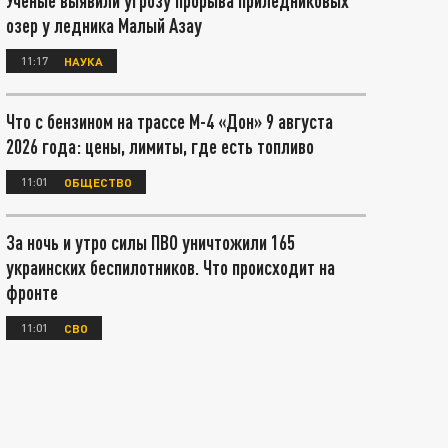
Ученые выявили угрозу прорыва приледниковых
озер у ледника Малый Азау
11:17
НАУКА
Что с бензином на трассе М-4 «Дон» 9 августа
2026 года: цены, лимиты, где есть топливо
11:01
ОБЩЕСТВО
За ночь и утро силы ПВО уничтожили 165
украинских беспилотников. Что происходит на
фронте
11:01
СВО