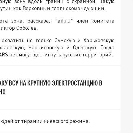
ерную зону вдоль границ с Украиной. Такую
Путин как Верховный главнокомандующий.
та зона, рассказал "aif.ru" член комитета
Виктор Соболев.
 охватить не только Сумскую и Харьковскую
олаевскую, Черниговскую и Одесскую. Тогда
RS не смогут достигнуть русских территорий.
АКУ ВСУ НА КРУПНУЮ ЭЛЕКТРОСТАНЦИЮ В
НО
людей от тирании киевского режима.