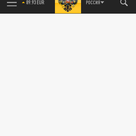
85.64 BRENT
РОССИЯ
115093, г. Москва, переулок Партийный,
д.1, к.57, стр.3, эт.1, пом.I, ком.45
Тел.:
+7 (495) 374-77-73
info@tsargrad.tv
Адрес для пресс-релизов
press@tsargrad.tv