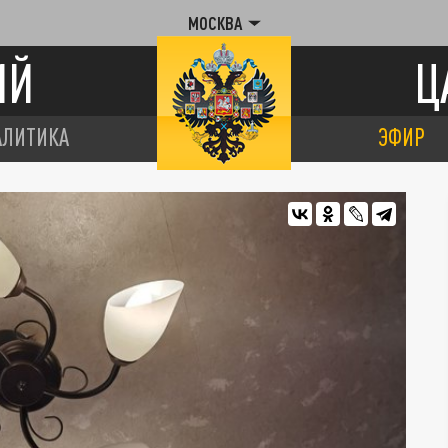
МОСКВА
ИЙ
Ц
АЛИТИКА
ЭФИР