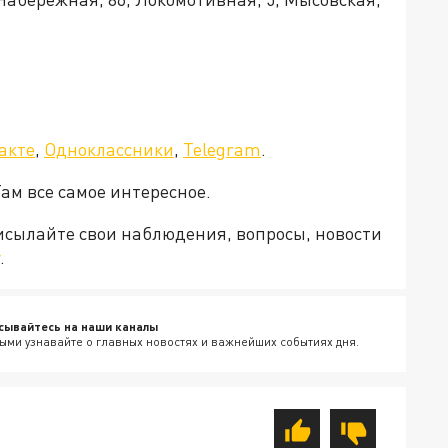
а»!
акте
,
Одноклассники
,
Telegram
.
Там все самое интересное.
рисылайте свои наблюдения, вопросы, новости
.
сывайтесь на наши каналы
ыми узнавайте о главных новостях и важнейших событиях дня.