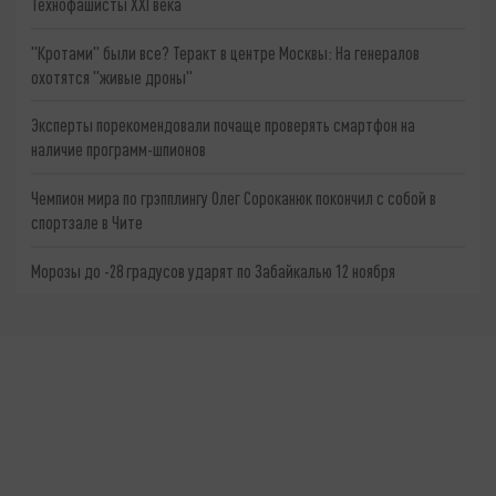
Технофашисты XXI века
"Кротами" были все? Теракт в центре Москвы: На генералов
охотятся "живые дроны"
Эксперты порекомендовали почаще проверять смартфон на
наличие программ-шпионов
Чемпион мира по грэпплингу Олег Сороканюк покончил с собой в
спортзале в Чите
Морозы до -28 градусов ударят по Забайкалью 12 ноября