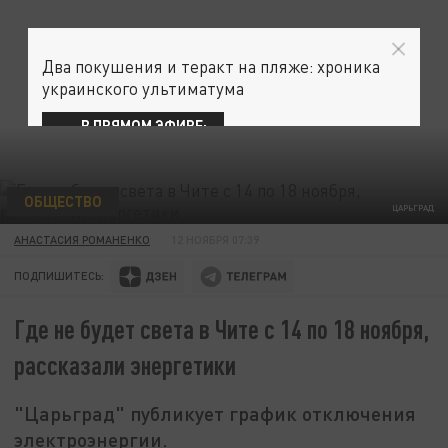
Два покушения и теракт на пляже: хроника
украинского ультиматума
В ПРЯМОМ ЭФИРЕ:
ОБЩЕСТВО
ЦАРЬГРАД
АНАСТАСИЯ РОМАНЕНКО
12 НОЯБРЯ 07:39
ПОДПИШИТЕСЬ:
Где не будет света в Чите с 14 по 18 ноября,
рассказали энергетики
"Царьград" публикует график отключения
электроэнергии.