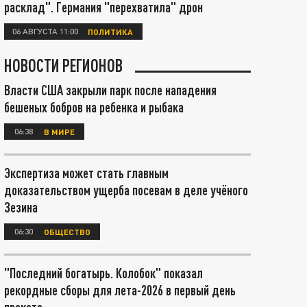
расклад". Германия "перехватила" дрон
06 АВГУСТА 11:00
ПОЛИТИКА
НОВОСТИ РЕГИОНОВ
Власти США закрыли парк после нападения
бешеных бобров на ребенка и рыбака
06:38
В МИРЕ
Экспертиза может стать главным
доказательством ущерба посевам в деле учёного
Зезина
06:30
ОБЩЕСТВО
"Последний богатырь. Колобок" показал
рекордные сборы для лета-2026 в первый день