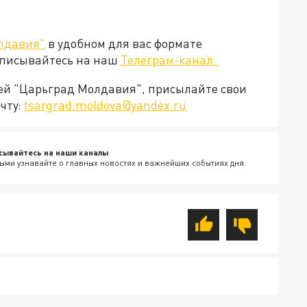
лдавия"
в удобном для вас формате
дписывайтесь на наш
Телеграм-канал.
ией "Царьград Молдавия", присылайте свои
чту:
tsargrad.moldova@yandex.ru
сывайтесь на наши каналы
ыми узнавайте о главных новостях и важнейших событиях дня.