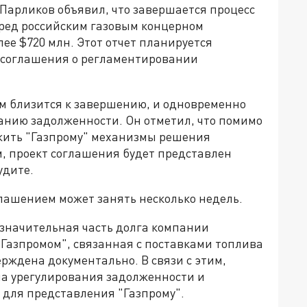
арликов объявил, что завершается процесс
ред российским газовым концерном
ее $720 млн. Этот отчет планируется
м соглашения о регламентировании
ом близится к завершению, и одновременно
ванию задолженности. Он отметил, что помимо
жить "Газпрому" механизмы решения
, проект соглашения будет представлен
удите.
глашением может занять несколько недель.
о значительная часть долга компании
"Газпромом", связанная с поставками топлива
ерждена документально. В связи с этим,
а урегулирования задолженности и
 для представления "Газпрому".