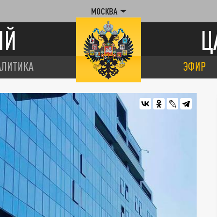
МОСКВА
ИЙ
Ц
АЛИТИКА
ЭФИР