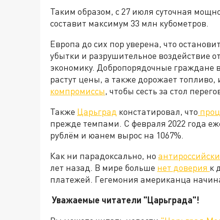
Таким образом, с 27 июля суточная мощн
составит максимум 33 млн кубометров.
Европа до сих пор уверена, что останови
убытки и разрушительное воздействие о
экономику. Добропорядочные граждане в
растут цены, а также дорожает топливо, 
компромиссы
, чтобы сесть за стол пере
Также
Царьград
констатировал, что
проц
прежде темпами. С февраля 2022 года е
рублём и юанем вырос на 1067%.
Как ни парадоксально, но
антироссийски
лет назад. В мире больше
нет доверия
к 
платежей. Гегемония американца начинае
Уважаемые читатели "Царьграда"!