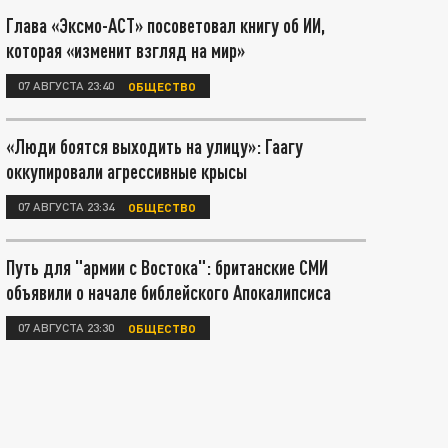
Глава «Эксмо-АСТ» посоветовал книгу об ИИ,
которая «изменит взгляд на мир»
07 АВГУСТА 23:40
ОБЩЕСТВО
«Люди боятся выходить на улицу»: Гаагу
оккупировали агрессивные крысы
07 АВГУСТА 23:34
ОБЩЕСТВО
Путь для "армии с Востока": британские СМИ
объявили о начале библейского Апокалипсиса
07 АВГУСТА 23:30
ОБЩЕСТВО