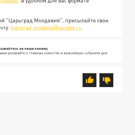
лдавия"
в удобном для вас формате
ией "Царьград Молдавия", присылайте свои
чту:
tsargrad.moldova@yandex.ru
сывайтесь на наши каналы
ыми узнавайте о главных новостях и важнейших событиях дня.