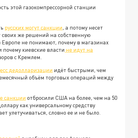
ость этой газокомпрессорной станции
ть
русских могут санкции
, а потому несет
т своих же решений на собственную
 Европе не понимают, почему в магазинах
и почему киевские власти
не идут на
говоров с Кремлем.
есс дедолларизации
идёт быстрыми, чем
жемесячный объём торговых операций между
е санкции
отбросили США на более, чем на 50
доллару как универсальному средству
т улетучиваться, словно ее и не было.