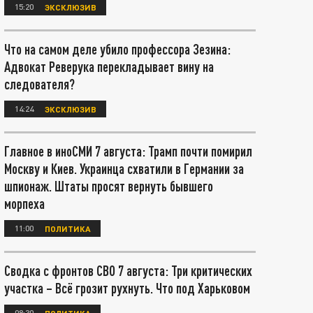
15:20
ЭКСКЛЮЗИВ
Что на самом деле убило профессора Зезина:
Адвокат Реверука перекладывает вину на
следователя?
14:24
ЭКСКЛЮЗИВ
Главное в иноСМИ 7 августа: Трамп почти помирил
Москву и Киев. Украинца схватили в Германии за
шпионаж. Штаты просят вернуть бывшего
морпеха
11:00
ПОЛИТИКА
Сводка с фронтов СВО 7 августа: Три критических
участка – Всё грозит рухнуть. Что под Харьковом
08:30
ПОЛИТИКА