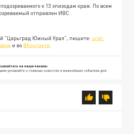
подозреваемого к 13 эпизодам краж. По всем
дозреваемый отправлен ИВС.
ией "Царьград Южный Урал", пишите:
ural-
зене
и во
ВКонтакте
.
сывайтесь на наши каналы
ыми узнавайте о главных новостях и важнейших событиях дня.