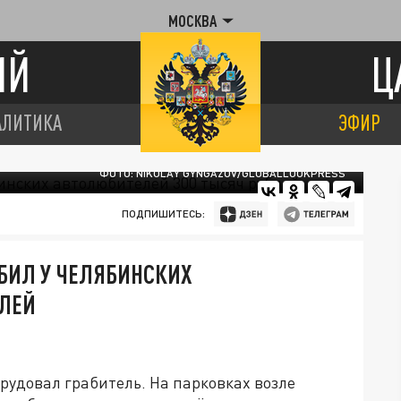
МОСКВА
ИЙ
Ц
АЛИТИКА
ЭФИР
ФОТО: NIKOLAY GYNGAZOV/GLOBALLOOKPRESS
ПОДПИШИТЕСЬ:
БИЛ У ЧЕЛЯБИНСКИХ
БЛЕЙ
рудовал грабитель. На парковках возле