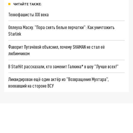
ЧИТАЙТЕ ТАКЖЕ:
Технофашисты XXI века
Оплеуха Маску. "Пора снять белые перчатки": Как уничтожить
Starlink
Фаворит Пугачёвой объяснил, почему SHAMAN не стал её
любимчиком
В StarHit рассказали, кто заменит Галкина* в шоу "Лучше всех!"
Ликвидирован ещё один актёр из "Возвращения Мухтара",
воевавший на стороне ВСУ