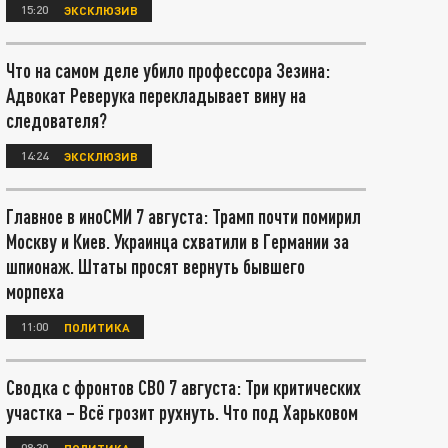
15:20
ЭКСКЛЮЗИВ
Что на самом деле убило профессора Зезина:
Адвокат Реверука перекладывает вину на
следователя?
14:24
ЭКСКЛЮЗИВ
Главное в иноСМИ 7 августа: Трамп почти помирил
Москву и Киев. Украинца схватили в Германии за
шпионаж. Штаты просят вернуть бывшего
морпеха
11:00
ПОЛИТИКА
Сводка с фронтов СВО 7 августа: Три критических
участка – Всё грозит рухнуть. Что под Харьковом
08:30
ПОЛИТИКА