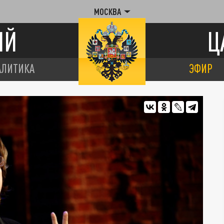
МОСКВА
ИЙ
Ц
АЛИТИКА
ЭФИР