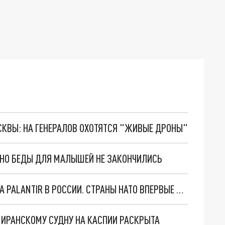
ОСКВЫ: НА ГЕНЕРАЛОВ ОХОТЯТСЯ "ЖИВЫЕ ДРОНЫ"
. НО БЕДЫ ДЛЯ МАЛЫШЕЙ НЕ ЗАКОНЧИЛИСЬ
"ОЧЕНЬ ПЛОХИЕ НОВОСТИ": БОЛЬШАЯ ОШИБКА PALANTIR В РОССИИ. СТРАНЫ НАТО ВПЕРВЫЕ ЗА СВО ОСТАНОВИЛИ ПОСТАВКИ ОРУЖИЯ. ВСУ ТЕРЯЮТ ПРИГРАНИЧЬЕ?
О ИРАНСКОМУ СУДНУ НА КАСПИИ РАСКРЫТА