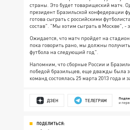
страны. Это будет товарищеский матч. О
президент Бразильской конфедерации ф
готова сыграть с российскими футболист
состав". "Мы хотим сыграть в Москве", -
Ожидается, что матч пройдет на стадион
пока говорить рано, мы должны получи
футбола на следующий год".
Напомним, что сборные России и Бразили
победой бразильцев, еще дважды была з
команд состоялась 25 марта 2013 года и з
Подпи
ДЗЕН
ТЕЛЕГРАМ
и перв
ПОДЕЛИТЬСЯ: