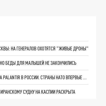
ОСКВЫ: НА ГЕНЕРАЛОВ ОХОТЯТСЯ "ЖИВЫЕ ДРОНЫ"
. НО БЕДЫ ДЛЯ МАЛЫШЕЙ НЕ ЗАКОНЧИЛИСЬ
"ОЧЕНЬ ПЛОХИЕ НОВОСТИ": БОЛЬШАЯ ОШИБКА PALANTIR В РОССИИ. СТРАНЫ НАТО ВПЕРВЫЕ ЗА СВО ОСТАНОВИЛИ ПОСТАВКИ ОРУЖИЯ. ВСУ ТЕРЯЮТ ПРИГРАНИЧЬЕ?
О ИРАНСКОМУ СУДНУ НА КАСПИИ РАСКРЫТА