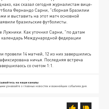
днако, как сказал сегодня журналистам вице-
утбола Фернандо Сарни, "сборная Бразилии
ами и выставить на этот матч основной
 заявили бразильские футболисты.
е Лужники. Как уточнил Сарни, "по датам
ть календарь Международной федерации
и провели 14 матчей, 12 из них завершились
афиксирована ничья. Последняя встреча
авершилаось со счетом 1:1.
сывайтесь на наши каналы
ыми узнавайте о главных новостях и важнейших событиях дня.