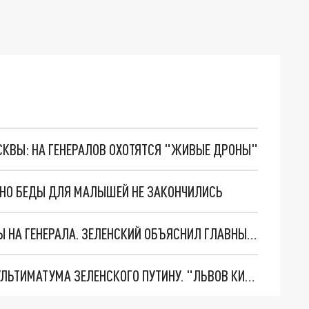
ОСКВЫ: НА ГЕНЕРАЛОВ ОХОТЯТСЯ "ЖИВЫЕ ДРОНЫ"
. НО БЕДЫ ДЛЯ МАЛЫШЕЙ НЕ ЗАКОНЧИЛИСЬ
"МЫ ВАС ЗАСТАВИМ": ЖУТКИЕ ДЕТАЛИ ОХОТЫ НА ГЕНЕРАЛА. ЗЕЛЕНСКИЙ ОБЪЯСНИЛ ГЛАВНЫЙ СМЫСЛ ТЕРАКТА В ЦЕНТРЕ МОСКВЫ
НОВОЕ МАСШТАБНЕЙШЕЕ НАСТУПЛЕНИЕ. ТРИ УЛЬТИМАТУМА ЗЕЛЕНСКОГО ПУТИНУ. "ЛЬВОВ КИМА" ПОСТАВЯТ НА ПВО? ГЛОБАЛЬНЫЙ ПРОРЫВ ПОД ЗАПОРОЖЬЕМ