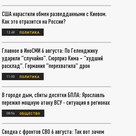
США нарастили обмен разведданными с Киевом.
Как это отразится на России?
12:48
ПОЛИТИКА
Главное в ИноСМИ 6 августа: По Геленджику
ударили "случайно". Сюрприз Кима – "худший
расклад". Германия "перехватила" дрон
11:00
ПОЛИТИКА
В городе дым, сбиты десятки БПЛА: Ярославль
пережил мощную атаку ВСУ - ситуация в регионах
08:56
ОБЩЕСТВО
Сводка с фронтов СВО 6 августа: Так вот зачем