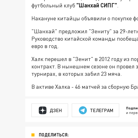
футбольный клуб
"Шанхай СИПГ"
.
Накануне китайцы объявили о покупке ф
"Шанхай" предложил "Зениту" за 29-летн
Руководство китайской команды пообеща
евро в год.
Халк перешел в "Зенит" в 2012 году из п
контракт. В нынешнем сезоне он провел з
турнирах, в которых забил 23 мяча.
В активе Халка - 46 матчей за сборную Бр
Подпи
ДЗЕН
ТЕЛЕГРАМ
и перв
ПОДЕЛИТЬСЯ: