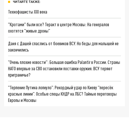
ЧИТАЙТЕ ТАКЖЕ:
Технофашисты XXI века
"Кротами" были все? Теракт в центре Москвы: На генералов
охотятся "живые дроны"
Даня с Дашей спаслись от боевиков ВСУ. Но беды для малышей не
закончились
"Очень плохие новости": Большая ошибка Palantir в России. Страны
НАТО впервые за СВО остановили поставки оружия. ВСУ теряют
приграничье?
"Терпение Путина лопнуло". Рекордный удар по Киеву "пересёк
красные линии". Особые спецы КНДР на ЛБС? Тайные переговоры
Европы и Москвы