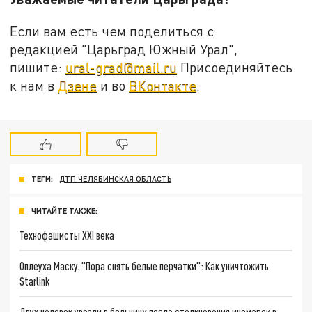
Если вам есть чем поделиться с
редакцией "Царьград Южный Урал",
пишите:
ural-grad@mail.ru
Присоединяйтесь
к нам в
Дзене
и во
ВКонтакте
.
ТЕГИ:
ДТП ЧЕЛЯБИНСКАЯ ОБЛАСТЬ
ЧИТАЙТЕ ТАКЖЕ:
Технофашисты XXI века
Оплеуха Маску. "Пора снять белые перчатки": Как уничтожить
Starlink
Двух человек увезли в больницу после столкновения иномарок в