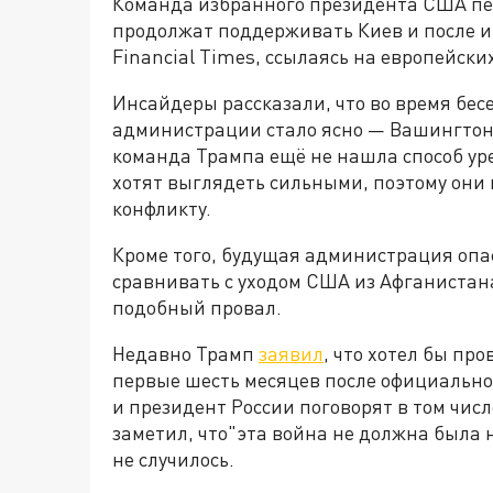
Команда избранного президента США пе
продолжат поддерживать Киев и после 
Financial Times, ссылаясь на европейски
Инсайдеры рассказали, что во время бе
администрации стало ясно — Вашингтон
команда Трампа ещё не нашла способ ур
хотят выглядеть сильными, поэтому они 
конфликту.
Кроме того, будущая администрация опас
сравнивать с уходом США из Афганистана
подобный провал.
Недавно Трамп
заявил
, что хотел бы пр
первые шесть месяцев после официальног
и президент России поговорят в том чис
заметил, что"эта война не должна была н
не случилось.