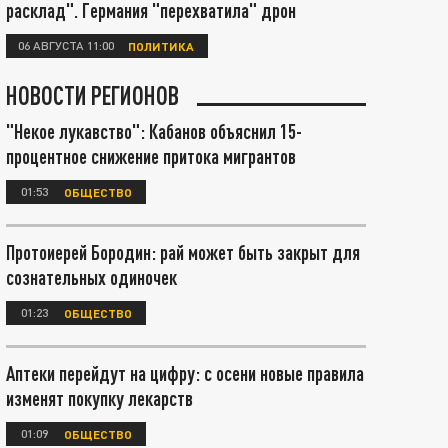
расклад". Германия "перехватила" дрон
06 АВГУСТА 11:00
ПОЛИТИКА
НОВОСТИ РЕГИОНОВ
"Некое лукавство": Кабанов объяснил 15-
процентное снижение притока мигрантов
01:53
ОБЩЕСТВО
Протоиерей Бородин: рай может быть закрыт для
сознательных одиночек
01:23
ОБЩЕСТВО
Аптеки перейдут на цифру: с осени новые правила
изменят покупку лекарств
01:09
ОБЩЕСТВО