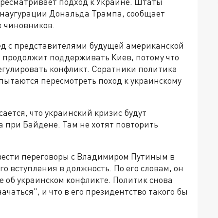
ресматривает подход к Украине. Штаты
инаугурации Дональда Трампа, сообщает
х чиновников.
сед с представителями будущей американской
 продолжит поддерживать Киев, потому что
егулировать конфликт. Соратники политика
пытаются пересмотреть поход к украинскому
ается, что украинский кризис будут
 при Байдене. Там не хотят повторить
овести переговоры с Владимиром Путиным в
о вступления в должность. По его словам, он
ле об украинском конфликте. Политик снова
ачаться", и что в его президентство такого бы