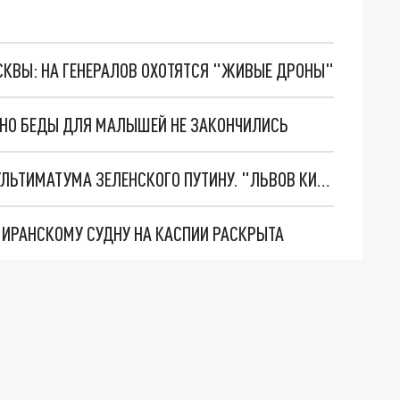
ОСКВЫ: НА ГЕНЕРАЛОВ ОХОТЯТСЯ "ЖИВЫЕ ДРОНЫ"
. НО БЕДЫ ДЛЯ МАЛЫШЕЙ НЕ ЗАКОНЧИЛИСЬ
НОВОЕ МАСШТАБНЕЙШЕЕ НАСТУПЛЕНИЕ. ТРИ УЛЬТИМАТУМА ЗЕЛЕНСКОГО ПУТИНУ. "ЛЬВОВ КИМА" ПОСТАВЯТ НА ПВО? ГЛОБАЛЬНЫЙ ПРОРЫВ ПОД ЗАПОРОЖЬЕМ
О ИРАНСКОМУ СУДНУ НА КАСПИИ РАСКРЫТА