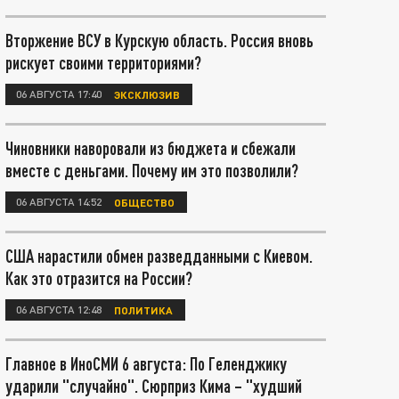
Вторжение ВСУ в Курскую область. Россия вновь
рискует своими территориями?
06 АВГУСТА 17:40
ЭКСКЛЮЗИВ
Чиновники наворовали из бюджета и сбежали
вместе с деньгами. Почему им это позволили?
06 АВГУСТА 14:52
ОБЩЕСТВО
США нарастили обмен разведданными с Киевом.
Как это отразится на России?
06 АВГУСТА 12:48
ПОЛИТИКА
Главное в ИноСМИ 6 августа: По Геленджику
ударили "случайно". Сюрприз Кима – "худший