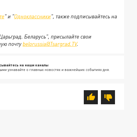
те
" и "
Одноклассники
", также подписывайтесь на
"Царьград. Беларусь", присылайте свои
ную почту
belorussia@Tsargrad.TV
.
сывайтесь на наши каналы
ыми узнавайте о главных новостях и важнейших событиях дня.