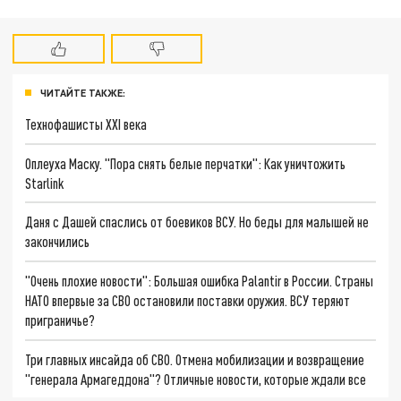
ЧИТАЙТЕ ТАКЖЕ:
Технофашисты XXI века
Оплеуха Маску. "Пора снять белые перчатки": Как уничтожить
Starlink
Даня с Дашей спаслись от боевиков ВСУ. Но беды для малышей не
закончились
"Очень плохие новости": Большая ошибка Palantir в России. Страны
НАТО впервые за СВО остановили поставки оружия. ВСУ теряют
приграничье?
Три главных инсайда об СВО. Отмена мобилизации и возвращение
"генерала Армагеддона"? Отличные новости, которые ждали все