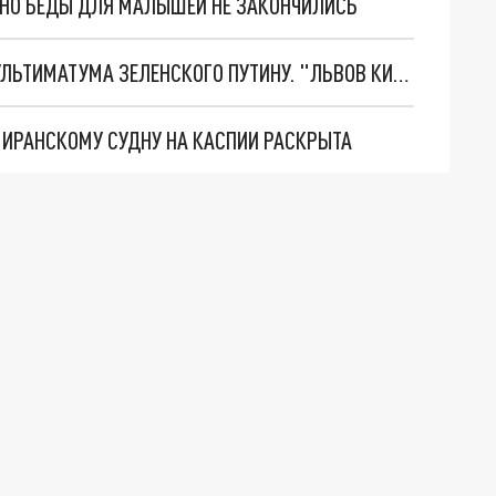
. НО БЕДЫ ДЛЯ МАЛЫШЕЙ НЕ ЗАКОНЧИЛИСЬ
НОВОЕ МАСШТАБНЕЙШЕЕ НАСТУПЛЕНИЕ. ТРИ УЛЬТИМАТУМА ЗЕЛЕНСКОГО ПУТИНУ. "ЛЬВОВ КИМА" ПОСТАВЯТ НА ПВО? ГЛОБАЛЬНЫЙ ПРОРЫВ ПОД ЗАПОРОЖЬЕМ
О ИРАНСКОМУ СУДНУ НА КАСПИИ РАСКРЫТА