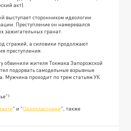
ский акт).
й выступает сторонником идеологии
ации. Преступление он намеревался
х зажигательных гранат.
од стражей, а силовики продолжают
ия преступления.
кту обвинили жителя Токмака Запорожской
хотел подорвать самодельные взрывные
да. Мужчина проходит по трем статьям УК
ье"!
такте
" и "
Одноклассники
", также
.