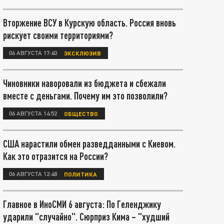
Вторжение ВСУ в Курскую область. Россия вновь
рискует своими территориями?
06 АВГУСТА 17:40
ЭКСКЛЮЗИВ
Чиновники наворовали из бюджета и сбежали
вместе с деньгами. Почему им это позволили?
06 АВГУСТА 14:52
ОБЩЕСТВО
США нарастили обмен разведданными с Киевом.
Как это отразится на России?
06 АВГУСТА 12:48
ПОЛИТИКА
Главное в ИноСМИ 6 августа: По Геленджику
ударили "случайно". Сюрприз Кима – "худший