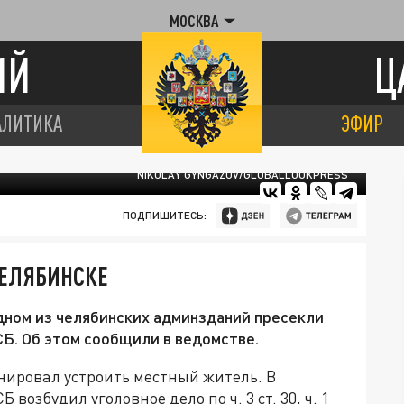
МОСКВА
ИЙ
Ц
АЛИТИКА
ЭФИР
NIKOLAY GYNGAZOV/GLOBALLOOKPRESS
ПОДПИШИТЕСЬ:
ЧЕЛЯБИНСКЕ
дном из челябинских админзданий пресекли
Б. Об этом сообщили в ведомстве.
анировал устроить местный житель. В
озбудил уголовное дело по ч. 3 ст. 30, ч. 1