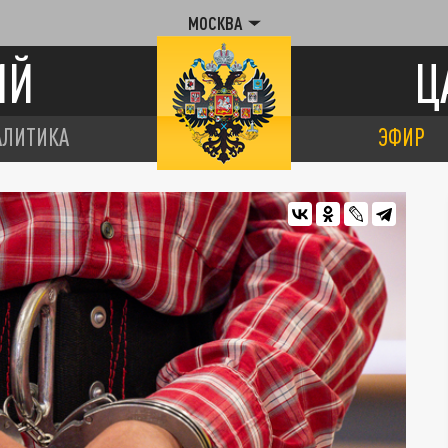
МОСКВА
ИЙ
Ц
АЛИТИКА
ЭФИР