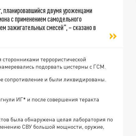
т, планировавшийся двумя уроженцами
иона с применением самодельного
ем зажигательных смесей", – сказано в
я сторонниками террористической
 намеревались подорвать цистерны с ГСМ.
ое сопротивление и были ликвидированы.
гнули ИГ* и после совершения теракта
тов была обнаружена целая лаборатория по
именению СВУ большой мощности, оружие,