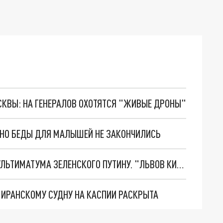
ОСКВЫ: НА ГЕНЕРАЛОВ ОХОТЯТСЯ "ЖИВЫЕ ДРОНЫ"
. НО БЕДЫ ДЛЯ МАЛЫШЕЙ НЕ ЗАКОНЧИЛИСЬ
НОВОЕ МАСШТАБНЕЙШЕЕ НАСТУПЛЕНИЕ. ТРИ УЛЬТИМАТУМА ЗЕЛЕНСКОГО ПУТИНУ. "ЛЬВОВ КИМА" ПОСТАВЯТ НА ПВО? ГЛОБАЛЬНЫЙ ПРОРЫВ ПОД ЗАПОРОЖЬЕМ
О ИРАНСКОМУ СУДНУ НА КАСПИИ РАСКРЫТА