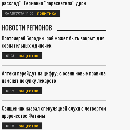
расклад". Германия "перехватила" дрон
06 АВГУСТА 11:00
ПОЛИТИКА
НОВОСТИ РЕГИОНОВ
Протоиерей Бородин: рай может быть закрыт для
сознательных одиночек
01:23
ОБЩЕСТВО
Аптеки перейдут на цифру: с осени новые правила
изменят покупку лекарств
01:09
ОБЩЕСТВО
Священник назвал спекуляцией слухи о четвертом
пророчестве Фатимы
01:05
ОБЩЕСТВО