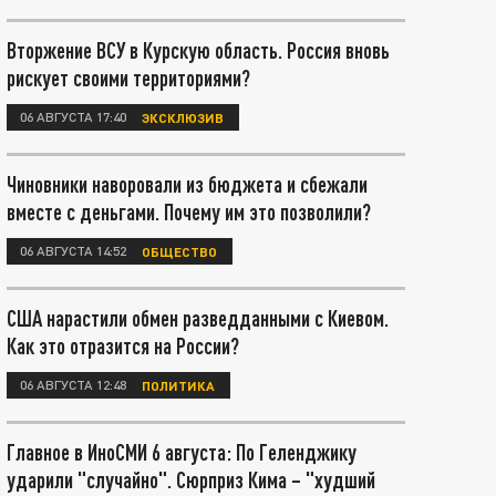
Вторжение ВСУ в Курскую область. Россия вновь
рискует своими территориями?
06 АВГУСТА 17:40
ЭКСКЛЮЗИВ
Чиновники наворовали из бюджета и сбежали
вместе с деньгами. Почему им это позволили?
06 АВГУСТА 14:52
ОБЩЕСТВО
США нарастили обмен разведданными с Киевом.
Как это отразится на России?
06 АВГУСТА 12:48
ПОЛИТИКА
Главное в ИноСМИ 6 августа: По Геленджику
ударили "случайно". Сюрприз Кима – "худший