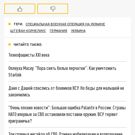
ТЕГИ:
СПЕЦИАЛЬНАЯ ВОЕННАЯ ОПЕРАЦИЯ НА УКРАИНЕ
ШТЕФАН КОРНЕЛИУС
ГЕРМАНИЯ
УКРАИНА
ЧИТАЙТЕ ТАКЖЕ:
Технофашисты XXI века
Оплеуха Маску. "Пора снять белые перчатки": Как уничтожить
Starlink
Даня с Дашей спаслись от боевиков ВСУ. Но беды для малышей не
закончились
"Очень плохие новости": Большая ошибка Palantir в России. Страны
НАТО впервые за СВО остановили поставки оружия. ВСУ теряют
приграничье?
Три главных инсайда об СВО. Отмена мобилизации и возвращение