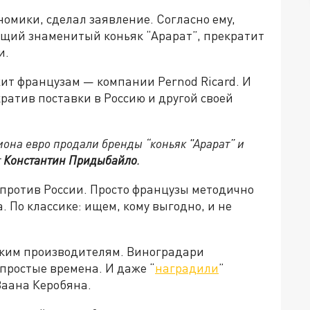
омики, сделал заявление. Согласно ему,
щий знаменитый коньяк “Арарат”, прекратит
и.
жит французам — компании Pernod Ricard. И
ратив поставки в Россию и другой своей
она евро продали бренды “коньяк "Арарат” и
т
Константин Придыбайло
.
х против России. Просто французы методично
 По классике: ищем, кому выгодно, и не
нским производителям. Виноградари
простые времена. И даже “
наградили
”
Ваана Керобяна.