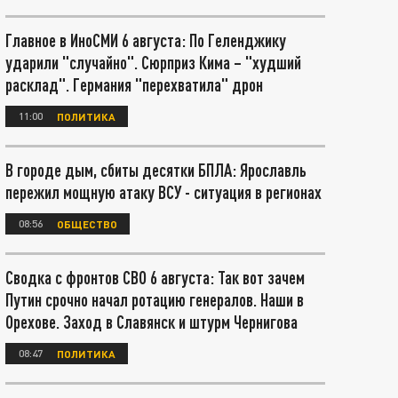
Главное в ИноСМИ 6 августа: По Геленджику
ударили "случайно". Сюрприз Кима – "худший
расклад". Германия "перехватила" дрон
11:00
ПОЛИТИКА
В городе дым, сбиты десятки БПЛА: Ярославль
пережил мощную атаку ВСУ - ситуация в регионах
08:56
ОБЩЕСТВО
Сводка с фронтов СВО 6 августа: Так вот зачем
Путин срочно начал ротацию генералов. Наши в
Орехове. Заход в Славянск и штурм Чернигова
08:47
ПОЛИТИКА