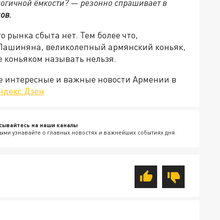
логичной ëмкости? — резонно спрашивает в
нов
.
 рынка сбыта нет. Тем более что,
Пашиняна, великолепный армянский коньяк,
е коньяком называть нельзя.
е интересные и важные новости Армении в
ндекс.Дзен
сывайтесь на наши каналы
ыми узнавайте о главных новостях и важнейших событиях дня.