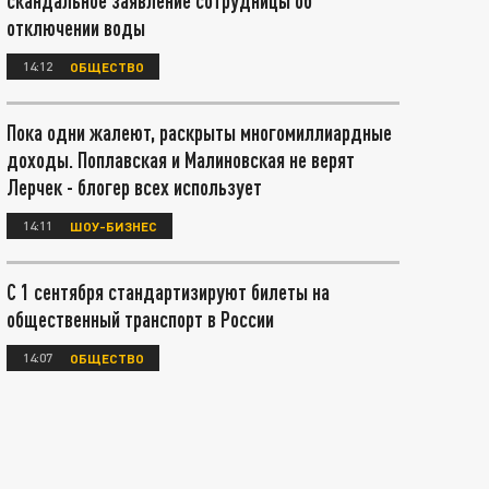
скандальное заявление сотрудницы об
отключении воды
14:12
ОБЩЕСТВО
Пока одни жалеют, раскрыты многомиллиардные
доходы. Поплавская и Малиновская не верят
Лерчек - блогер всех использует
14:11
ШОУ-БИЗНЕС
С 1 сентября стандартизируют билеты на
общественный транспорт в России
14:07
ОБЩЕСТВО