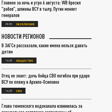
Главное за ночь и утро 6 августа: WB бросил
"рабов", шпионы ВСУ в тылу, Путин меняет
генералов
08:00
ЭКСКЛЮЗИВ
НОВОСТИ РЕГИОНОВ
В ЗАГСе рассказали, какие имена нельзя давать
детям
14:30
ОБЩЕСТВО
Отец не знает: дочь бойца СВО погибла при ударе
ВСУ по пляжу в Архипо-Осиповке
14:28
СВО
Глава тюменского водоканала извинилась за