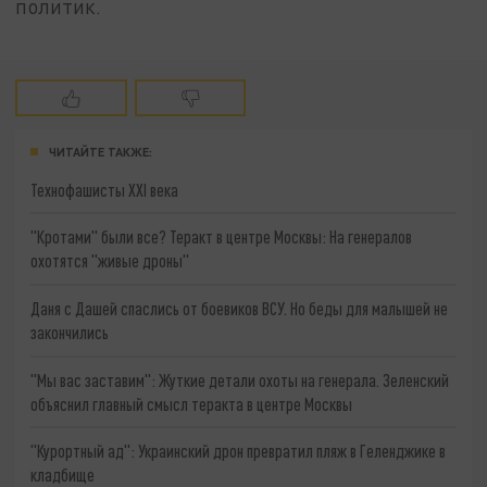
политик.
ЧИТАЙТЕ ТАКЖЕ:
Технофашисты XXI века
"Кротами" были все? Теракт в центре Москвы: На генералов
охотятся "живые дроны"
Даня с Дашей спаслись от боевиков ВСУ. Но беды для малышей не
закончились
"Мы вас заставим": Жуткие детали охоты на генерала. Зеленский
объяснил главный смысл теракта в центре Москвы
"Курортный ад": Украинский дрон превратил пляж в Геленджике в
кладбище