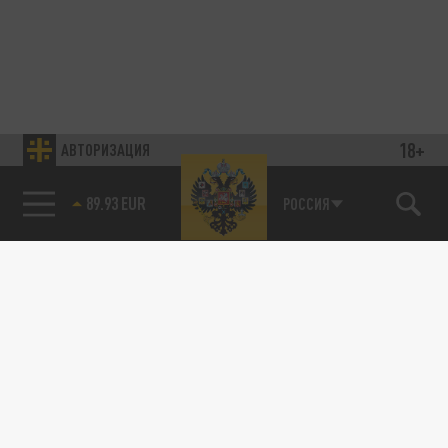
18+
АВТОРИЗАЦИЯ
89.93 EUR
РОССИЯ