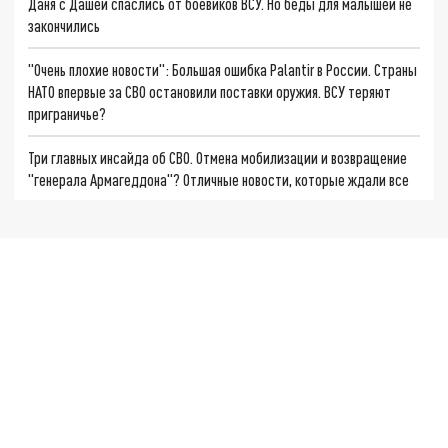
Даня с Дашей спаслись от боевиков ВСУ. Но беды для малышей не
закончились
"Очень плохие новости": Большая ошибка Palantir в России. Страны
НАТО впервые за СВО остановили поставки оружия. ВСУ теряют
приграничье?
Три главных инсайда об СВО. Отмена мобилизации и возвращение
"генерала Армагеддона"? Отличные новости, которые ждали все