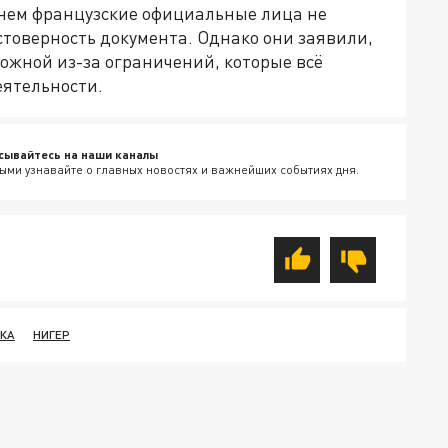
енем французские официальные лица не
стоверность документа. Однако они заявили,
сложной из-за ограничений, которые всё
еятельности.
сывайтесь на наши каналы
ыми узнавайте о главных новостях и важнейших событиях дня.
КА
НИГЕР