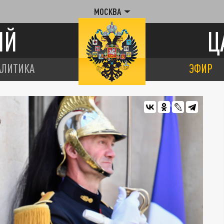
МОСКВА
ИЙ
Ц
АЛИТИКА
ЭФИР