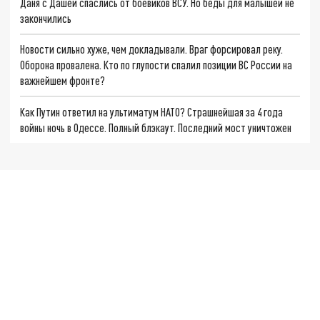
Даня с Дашей спаслись от боевиков ВСУ. Но беды для малышей не
закончились
Новости сильно хуже, чем докладывали. Враг форсировал реку.
Оборона провалена. Кто по глупости спалил позиции ВС России на
важнейшем фронте?
Как Путин ответил на ультиматум НАТО? Страшнейшая за 4 года
войны ночь в Одессе. Полный блэкаут. Последний мост уничтожен