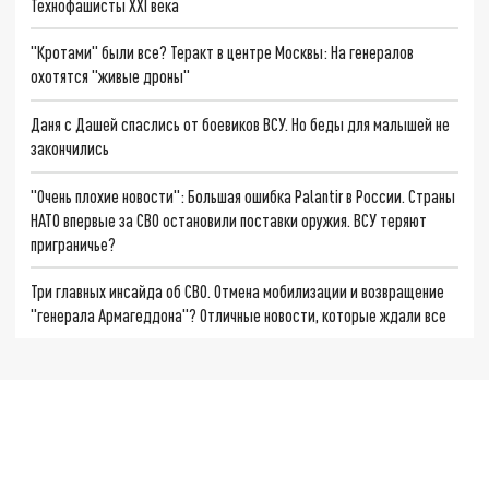
Технофашисты XXI века
"Кротами" были все? Теракт в центре Москвы: На генералов
охотятся "живые дроны"
Даня с Дашей спаслись от боевиков ВСУ. Но беды для малышей не
закончились
"Очень плохие новости": Большая ошибка Palantir в России. Страны
НАТО впервые за СВО остановили поставки оружия. ВСУ теряют
приграничье?
Три главных инсайда об СВО. Отмена мобилизации и возвращение
"генерала Армагеддона"? Отличные новости, которые ждали все