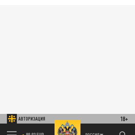
18+
АВТОРИЗАЦИЯ
89.93 EUR
РОССИЯ