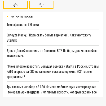
ЧИТАЙТЕ ТАКЖЕ:
Технофашисты XXI века
Оплеуха Маску. "Пора снять белые перчатки": Как уничтожить
Starlink
Даня с Дашей спаслись от боевиков ВСУ. Но беды для малышей не
закончились
"Очень плохие новости": Большая ошибка Palantir в России. Страны
НАТО впервые за СВО остановили поставки оружия. ВСУ теряют
приграничье?
Три главных инсайда об СВО. Отмена мобилизации и возвращение
"генерала Армагеддона"? Отличные новости, которые ждали все