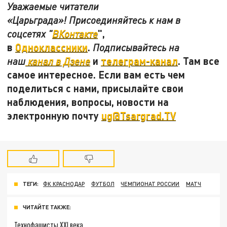
Уважаемые читатели
«Царьграда»! Присоединяйтесь к нам в
",
соцсетях "
ВКонтакте
в
Одноклассники
.
Подписывайтесь на
и
телеграм-канал
. Там все
наш
канал в Дзене
самое интересное. Если вам есть чем
поделиться с нами, присылайте свои
наблюдения, вопросы, новости на
электронную почту
ug@Tsargrad.TV
ТЕГИ:
ФК КРАСНОДАР
ФУТБОЛ
ЧЕМПИОНАТ РОССИИ
МАТЧ
ЧИТАЙТЕ ТАКЖЕ:
Технофашисты XXI века