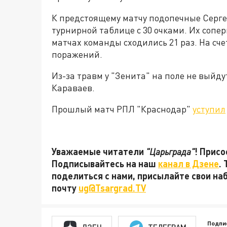
К предстоящему матчу подопечные Сергея
турнирной таблице с 30 очками. Их сопе
матчах команды сходились 21 раз. На сче
поражений.
Из-за травм у "Зенита" на поле не выйд
Караваев.
Прошлый матч РПЛ "Краснодар"
уступил
Уважаемые читатели
"Царьграда"
! Присо
Подписывайтесь на наш
канал в Дзене
.
поделиться с нами, присылайте свои на
почту
ug@Tsargrad.TV
Подпи
ДЗЕН
ТЕЛЕГРАМ