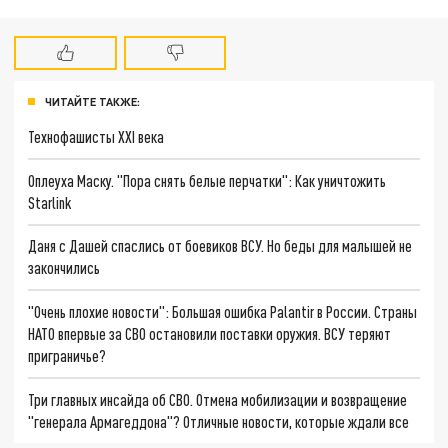
ЧИТАЙТЕ ТАКЖЕ:
Технофашисты XXI века
Оплеуха Маску. "Пора снять белые перчатки": Как уничтожить
Starlink
Даня с Дашей спаслись от боевиков ВСУ. Но беды для малышей не
закончились
"Очень плохие новости": Большая ошибка Palantir в России. Страны
НАТО впервые за СВО остановили поставки оружия. ВСУ теряют
приграничье?
Три главных инсайда об СВО. Отмена мобилизации и возвращение
"генерала Армагеддона"? Отличные новости, которые ждали все